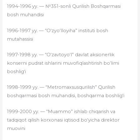
1994-1996 yy. — №351-sonli Qurilish Boshqarmasi
bosh muhandisi
1996-1997 yy. — “O‘zyo‘lloyiha” instituti bosh
mutahassisi
1997-1998 yy. — “O‘zavtoyo‘l” davlat aksionerlik
konserni pudrat ishlarini muvofiqlashtirish bo‘limi
boshlig‘i
1998-1999 yy. — “Metromaxsusqurilish” Qurilish
boshqarmasi bosh muhandisi, boshqarma boshlig‘i
1999-2000 yy. — “Muammo” ishlab chiqarish va
tadqiqot qilish korxonasi iqtisod bo‘yicha direktor
muovini