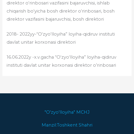
direktor o‘rinbosari vazifasini bajaruvchisi, ishlab
chiqarish bo‘yicha bosh direktor o‘rinbosari, bosh
direktor vazifasini bajaruvchisi, bosh direktori
2018- 2022yy-“O‘zyo‘lloyiha” loyiha-qidiruv instituti
davlat unitar korxonasi direktori
16.06.2022y -x.v.gacha “O‘zyo‘lloyiha” loyiha-qidiruv
instituti davlat unitar korxonasi direktor o’rinbosari
"O'zyo'lloyiha" MCHJ
Manzil:Toshkent Shahri