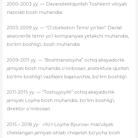
2000-2003 yy. — Davarxitektqurilish Toshkent viloyati
nazorati bosh muhandisi
2003-2009 yy. — “O‘zbekiston Temir yo‘llari” Davlat
aksionerlik temir yo‘l kompaniyasi yetakchi muhandisi,
bo‘lim boshlig‘i, bosh muhandisi
2009-2011 yy. — “Boshtransloyiha” ochiq aksiyadorlik
jamiyati bosh muhandis o‘rinbosari, arxitektura-qurilish
bo‘limi boshlig‘i vazifasini bajaruvchisi, bo‘lim boshlig‘i
2011-2015 yy. — “Toshuyjoyliti” ochiq aksiyadorlik
jamiyati Loyiha bosh muhandisi, bo‘lim boshlig‘i,
direktor o‘rinbosari
2015 – 2018 yy- «Yo‘l-Loyiha Byurosi» mas’uliyati
cheklangan jamiyati ishlab chiqarish bo‘yicha bosh