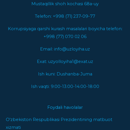
Mustaqillik shoh kochasi 68a-uy
Telefon: +998 (71) 237-09-77
Korrupsiyaga qarshi kurash masalalari boyicha telefon:
+998 (77) 070 02 06
Email: info@uzloyiha.uz
Exat: uzyolloyiha1@exat.uz
Ish kuni: Dushanba-Juma
Ish vaqti: 9:00-13:00-14:00-18:00
Foydali havolalar
O'zbekiston Respublikasi Prezidentining matbuot
xizmati