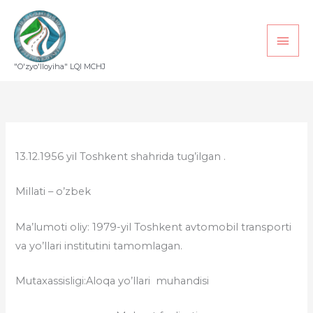
Перейти
Глав
к
мен
содержимому
"O'zyo'lloyiha" LQI MCHJ
13.12.1956 yil Toshkent shahrida tug’ilgan .
Millati – o’zbek
Ma’lumoti oliy: 1979-yil Toshkent avtomobil transporti
va yo’llari institutini tamomlagan.
Mutaxassisligi:Aloqa yo’llari muhandisi